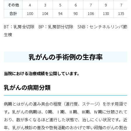
その他
4
3
5
6
7
9
7
合計
100
104
94
98
106
138
135
BT：乳房全切除 BP：乳房部分切除 SNB：センチネルリンパ節
生検
乳がんの手術例の生存率
当院における治療成績を公開しています。
乳がんの病期分類
病期とはがんの進み具合の程度（進行度、ステージ）を示す用語で
す。乳がんの病期は、0期、Ⅰ期、Ⅱ期、Ⅲ期、Ⅳ期に分類されて
おり、数が多くなるほど進行した状態で、治しにくい状況です。近
年、乳がん検診の普及や啓発活動のおかげで早い段階のがんの割合