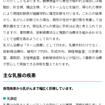
いただくこともあります。画像検査から悪性が疑われる場合には細
胞診、針生検、摘出生検、マンモトームなどを施行、得られた検体
により病理診断医が組織学的に確定診断を行います。これらの結果
から、乳がんと診断された場合、病気の性状や進行度を考慮して治
療計画を立てます。現在乳がんの根治に手術は必須と考えられてお
りますが、薬物療法、放射線療法など複数の治療法を組み合わせる
ことで治癒を高めようとしております。
乳がん治療は「チーム医療」として行われ、乳腺外科だけでなく、
放射線治療科、緩和ケア内科、形成外科、病理検査室、化学療法
室、薬剤部、生理検査室、放射線技術科などが協力して最新の治療
が安心して実施できる体制を整えております。
主な乳腺の疾患
良性疾患から乳がんまで幅広く診療しています。
乳腺症
乳腺は女性ホルモンバランスの変化により増殖、退縮を繰り返して