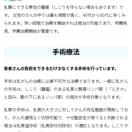
乳腺にできる悪性の腫瘍（しこりを作らない場合もあります）で
す。 女性のがんの中では最も頻度が高く、40代から60代に多くみ
られます。早い段階で治療を開始すれば根治が可能であり、早期発
見、早期治療開始が重要です。
手術療法
患者さんの負担をできるだけ少なくする手術を行っています。
手術は乳がんの治癒に必要不可欠な治療であります。一般に乳がん
の手術は、しこり（腫瘤）のある乳房と腋窩リンパ節（「えきか」
と読み、腋の下にあるリンパ節）の両方が手術対象となります。
乳房の手術は、乳房の大きさに対してがんの存在範囲が限局してお
り、がんの遺残なく切除可能で、十分整容性が保てると判断される
場合は乳房温存術（乳房部分切除術）が適応となります。しこりが