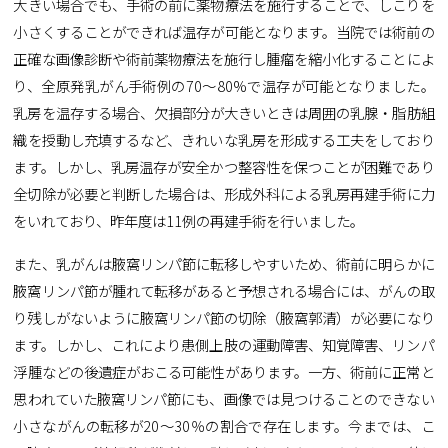
大きい場合でも、手術の前に薬物療法を施行することで、しこりを
小さくすることができれば温存が可能となります。当院では術前の
正確な画像診断や術前薬物療法を施行し腫瘤を縮小化することによ
り、全原発乳がん手術例の70～80%で温存が可能となりました。
乳房を温存する場合、欠損部分が大きいときは周囲の乳腺・脂肪組
織を授動し充填するなど、きれいな乳房を形成する工夫をしており
ます。しかし、乳房温存が安全かつ整容性を保つことが困難であり
全切除が必要と判断した場合は、形成外科による乳房再建手術に力
をいれており、昨年度は11例の再建手術を行いました。
また、乳がんは腋窩リンパ節に転移しやすいため、術前に明らかに
腋窩リンパ節が腫れて転移があると予想される場合には、がんの取
り残しがないように腋窩リンパ節の切除（腋窩郭清）が必要になり
ます。しかし、これにより患側上肢の運動障害、知覚障害、リンパ
浮腫などの後遺症がおこる可能性があります。一方、術前に正常と
思われていた腋窩リンパ節にも、画像では見つけることのできない
小さながんの転移が20～30％の割合で存在します。今までは、こ