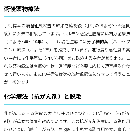
術後薬物療法
手術標本の病理組織検査の結果を確認後（手術のおよそ3～5週間
後）に外来で相談しています。ホルモン感受性腫瘍には内分泌療法
（およそ5年～10年）、HER2陽性腫瘍には分子標的薬（ハーセプ
チン）療法（およそ1年）を推奨しています。進行度や悪性度の高
い場合には化学療法（抗がん剤）をお勧めする場合があります。こ
れら薬物療法は腫瘍の性状・進行度など必要に応じて適宜組み合わ
せて行います。また化学療法は次の放射線療法に先立って行うこと
が一般的です。
化学療法（抗がん剤）と脱毛
乳がんに対する治療の大きな柱のひとつとして化学療法（抗がん
剤）が重要な位置を占めています。この抗がん剤治療による副作用
のひとつに「脱毛」があり、高頻度に出現する副作用です。脱毛は