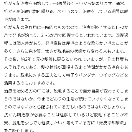
抗がん剤治療を開始して2～3週間後くらいから始まります。通常、
抗がん剤治療は数回繰り返して行うので、治療をしている期間は脱
毛が続きます。
抗がん剤の副作用は一時的なものなので、治療が終了すると1～2か
月で発毛が始まり、3～6か月で回復するといわれています。回復過
程には個人差があり、発毛直後は産毛のような柔らかい毛のことが
多く、さらに色や質、太さが脱毛前の状態から変わる人もいます。
その後、約2年で元の髪質に戻るといわれていますが、その程度も
人それぞれであり、髪の状態が回復するまで時間がかかる場合もあ
ります。脱毛に対する工夫として帽子やバンダナ、ウイッグなどを
活用するのもおすすめです。
治療を始める方の中には、脱毛することで自分自身が変わってしま
うのではないか、今までどおりの生活が続けていけなくなってしま
うのではないかと心配されている方もいるのではないでしょうか。
抗がん剤治療が必要なことは理解しているけど脱毛することが不
安、脱毛を少しでも軽減したいと考えている方に「頭皮冷却療法」
をご紹介します。