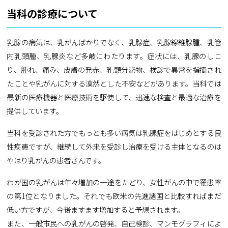
当科の診療について
乳腺の病気は、乳がんばかりでなく、乳腺症、乳腺線維腺腫、乳管
内乳頭腫、乳腺炎など多岐にわたります。症状には、乳腺のしこ
り、腫れ、痛み、皮膚の発赤、乳頭分泌物、検診で異常を指摘され
たことや乳がんに対する漠然とした不安などがあります。当科では
最新の医療機器と医療技術を駆使して、迅速な検査と最適な治療を
提供しています。
当科を受診された方でもっとも多い病気は乳腺症をはじめとする良
性疾患ですが、継続して外来を受診し治療を受ける主体となるのは
やはり乳がんの患者さんです。
わが国の乳がんは年々増加の一途をたどり、女性がんの中で罹患率
の第1位となりました。それでも欧米の先進諸国と比較すればまだ
低い方ですが、今後ますます増加すると予想されます。
また、一般市民への乳がんの啓発、自己検診、マンモグラフィによ