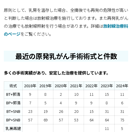
原則として、乳房を温存した場合、全摘後でも再発の危険性が高い
と判断した場合は放射線治療を施行しております。また再発乳がん
の治療でも放射線照射を行う場合があります。詳細は
放射線治療科
のページ
をご覧ください。
最近の原発乳がん手術術式と件数
多くの手術実績があり、安定した治療を提供しています。
術式
2018年
2019年
2020年
2021年
2022年
2023年
2024年
BT+郭清
9
8
2
10
11
15
11
BP+郭清
7
5
4
9
9
8
6
BT+SNB
23
19
26
20
15
31
31
BP+SNB
57
69
57
53
64
64
75
乳房再建
11
5