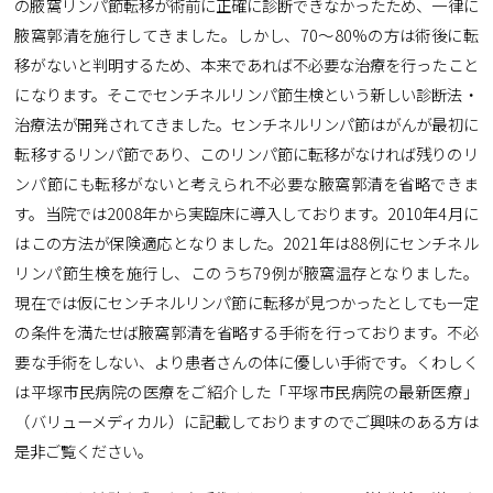
の腋窩リンパ節転移が術前に正確に診断できなかったため、一律に
腋窩郭清を施行してきました。しかし、70～80%の方は術後に転
移がないと判明するため、本来であれば不必要な治療を行ったこと
になります。そこでセンチネルリンパ節生検という新しい診断法・
治療法が開発されてきました。センチネルリンパ節はがんが最初に
転移するリンパ節であり、このリンパ節に転移がなければ残りのリ
ンパ節にも転移がないと考えられ不必要な腋窩郭清を省略できま
す。当院では2008年から実臨床に導入しております。2010年4月に
はこの方法が保険適応となりました。2021年は88例にセンチネル
リンパ節生検を施行し、このうち79例が腋窩温存となりました。
現在では仮にセンチネルリンパ節に転移が見つかったとしても一定
の条件を満たせば腋窩郭清を省略する手術を行っております。不必
要な手術をしない、より患者さんの体に優しい手術です。くわしく
は平塚市民病院の医療をご紹介した「平塚市民病院の最新医療」
（バリューメディカル）に記載しておりますのでご興味のある方は
是非ご覧ください。