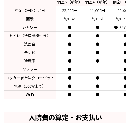
個室S（新館）
個室A（新館）
個室B（
料金（税込）／日
22,000円
11,000円
11,00
面積
約18㎡
約15㎡
約13～1
シャワー
●
●
●（浴槽
トイレ（洗浄機能付き）
●
●
●
洗面台
●
●
●
テレビ
●
●
●
冷蔵庫
●
●
●
ソファー
●
●
ロッカーまたはクローゼット
●
●
●
電源（100Wまで）
●
●
●
Wi-Fi
●
●
●
入院費の算定・お支払い