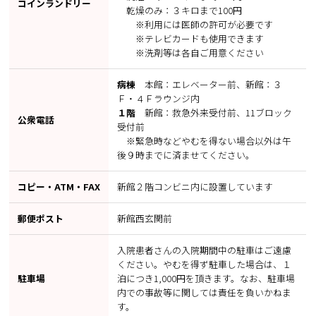
コインランドリー
乾燥のみ：３キロまで100円
※利用には医師の許可が必要です
※テレビカードも使用できます
※洗剤等は各自ご用意ください
病棟
本館：エレベーター前、新館：３
Ｆ・４Ｆラウンジ内
１階
新館：救急外来受付前、11ブロック
公衆電話
受付前
※緊急時などやむを得ない場合以外は午
後９時までに済ませてください。
コピー・ATM・FAX
新館２階コンビニ内に設置しています
郵便ポスト
新館西玄関前
入院患者さんの入院期間中の駐車はご遠慮
ください。やむを得ず駐車した場合は、１
駐車場
泊につき1,000円を頂きます。なお、駐車場
内での事故等に関しては責任を負いかねま
す。