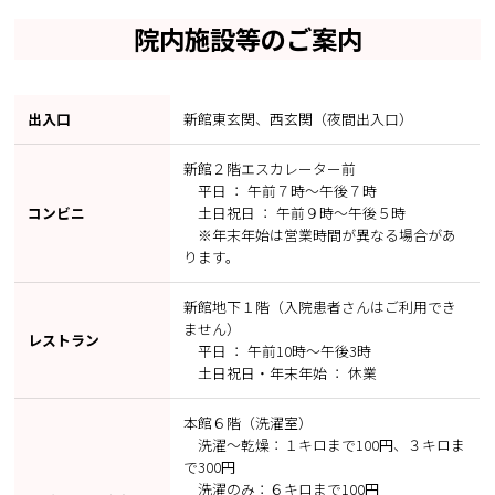
院内施設等のご案内
出入口
新館東玄関、西玄関（夜間出入口）
新館２階エスカレーター前
平日 ： 午前７時～午後７時
コンビニ
土日祝日 ： 午前９時～午後５時
※年末年始は営業時間が異なる場合があ
ります。
新館地下１階（入院患者さんはご利用でき
ません）
レストラン
平日 ： 午前10時～午後3時
土日祝日・年末年始 ： 休業
本館６階（洗濯室）
洗濯～乾燥：１キロまで100円、３キロま
で300円
洗濯のみ：６キロまで100円