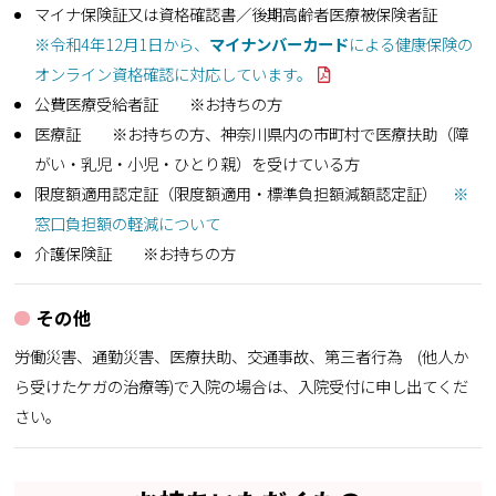
マイナ保険証又は資格確認書／後期高齢者医療被保険者証
※令和4年12月1日から、
マイナンバーカード
による健康保険の
オンライン資格確認に対応しています。
公費医療受給者証 ※お持ちの方
医療証 ※お持ちの方、神奈川県内の市町村で医療扶助（障
がい・乳児・小児・ひとり親）を受けている方
限度額適用認定証（限度額適用・標準負担額減額認定証）
※
窓口負担額の軽減について
介護保険証 ※お持ちの方
その他
労働災害、通勤災害、医療扶助、交通事故、第三者行為 (他人か
ら受けたケガの治療等)で入院の場合は、入院受付に申し出てくだ
さい。