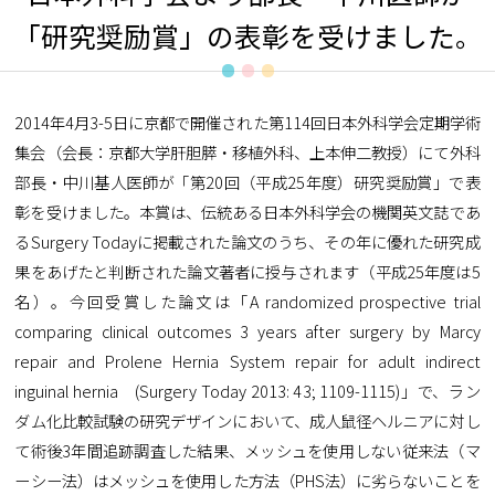
「研究奨励賞」の表彰を受けました。
2014年4月3-5日に京都で開催された第114回日本外科学会定期学術
集会（会長：京都大学肝胆膵・移植外科、上本伸二教授）にて外科
部長・中川基人医師が「第20回（平成25年度）研究奨励賞」で表
彰を受けました。本賞は、伝統ある日本外科学会の機関英文誌であ
るSurgery Todayに掲載された論文のうち、その年に優れた研究成
果をあげたと判断された論文著者に授与されます（平成25年度は5
名）。今回受賞した論文は「A randomized prospective trial
comparing clinical outcomes 3 years after surgery by Marcy
repair and Prolene Hernia System repair for adult indirect
inguinal hernia (Surgery Today 2013: 43; 1109-1115)」で、ラン
ダム化比較試験の研究デザインにおいて、成人鼠径ヘルニアに対し
て術後3年間追跡調査した結果、メッシュを使用しない従来法（マ
ーシー法）はメッシュを使用した方法（PHS法）に劣らないことを