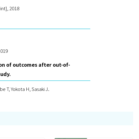
int], 2018
2019
ion of outcomes after out-of-
tudy.
be T, Yokota H, Sasaki J.