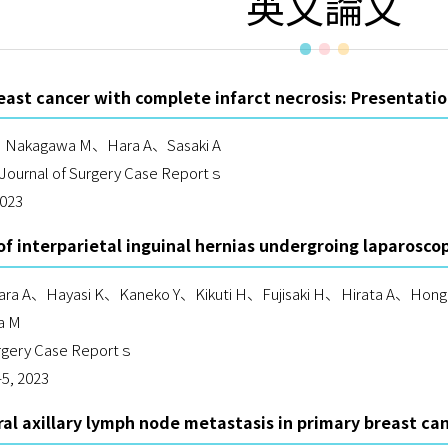
英文論文
east cancer with complete infarct necrosis: Presentatio
、Nakagawa M、Hara A、Sasaki A
l Journal of Surgery Case Reportｓ
2023
f interparietal inguinal hernias undergroing laparoscop
ra A、Hayasi K、Kaneko Y、Kikuti H、Fujisaki H、Hirata A、Ho
a M
urgery Case Reportｓ
5, 2023
al axillary lymph node metastasis in primary breast can