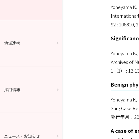
Yoneyama K
Internationar
92 : 106810, 
Significanc
地域連携
Yoneyama K
Archives of N
1（1） : 12-13
Benign phyl
採用情報
Yoneyama K,
Surg Case Re
発行年月：20
A case of 
ニュース・お知らせ