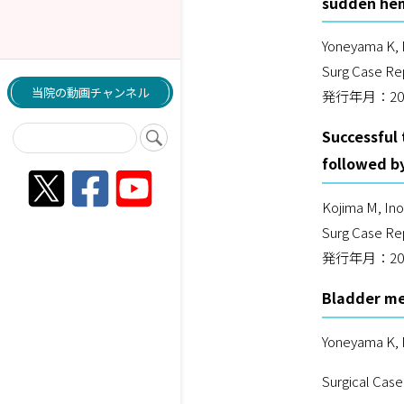
sudden he
Yoneyama K,
Surg Case Re
当院の動画チャンネル
発行年月：20
Successful
followed b
Kojima M, In
Surg Case Re
発行年月：20
Bladder me
Yoneyama K, 
Surgical Case