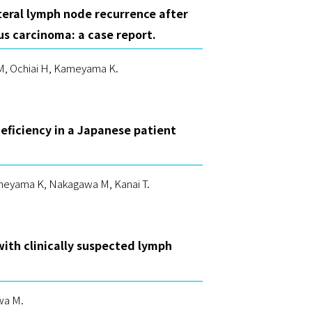
teral lymph node recurrence after
s carcinoma: a case report.
 M, Ochiai H, Kameyama K.
ficiency in a Japanese patient
Yoneyama K, Nakagawa M, Kanai T.
ith clinically suspected lymph
wa M.