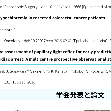
 of Endoscopic Surgery doi: 10.1111/ases.12666 [Epub ahead of pr
hypochloremia in resected colorectal cancer patients.
amamoto S.
cal Oncology doi: 10.21037/cco.2019.02.01 [Epub ahead of print], 
e assessment of pupillary light reflex for early predict
rdiac arrest: A multicentre prospective observational s
iki J, Sugawara Y, Sekine K, Yo K, Kanaya T, Yokobori S, Roberts R, A
n 131 : 108-113, 2018
学会発表と論文