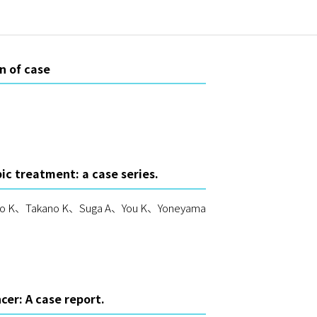
n of case
ic treatment: a case series.
ngo K、Takano K、Suga A、You K、Yoneyama
cer: A case report.