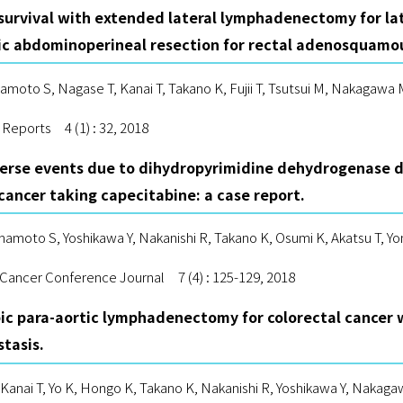
survival with extended lateral lymphadenectomy for la
ic abdominoperineal resection for rectal adenosquamou
amoto S, Nagase T, Kanai T, Takano K, Fujii T, Tsutsui M, Nakagawa
 Reports 4 (1) : 32, 2018
erse events due to dihydropyrimidine dehydrogenase de
cancer taking capecitabine: a case report.
mamoto S, Yoshikawa Y, Nakanishi R, Takano K, Osumi K, Akatsu T, 
 Cancer Conference Journal 7 (4) : 125-129, 2018
ic para-aortic lymphadenectomy for colorectal cancer w
tasis.
anai T, Yo K, Hongo K, Takano K, Nakanishi R, Yoshikawa Y, Nakaga