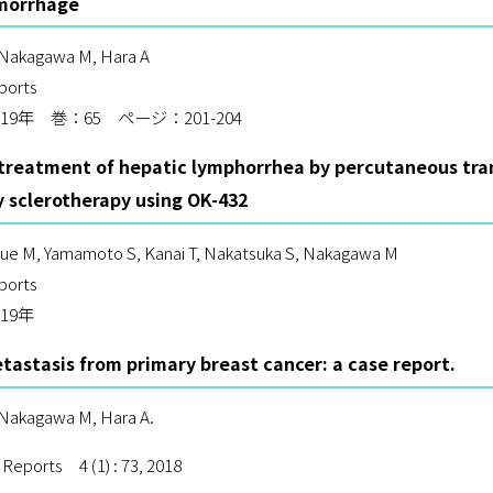
morrhage
 Nakagawa M, Hara A
ports
19年 巻：65 ページ：201-204
 treatment of hepatic lymphorrhea by percutaneous tr
y sclerotherapy using OK-432
oue M, Yamamoto S, Kanai T, Nakatsuka S, Nakagawa M
ports
19年
tastasis from primary breast cancer: a case report.
Nakagawa M, Hara A.
 Reports 4 (1) : 73, 2018