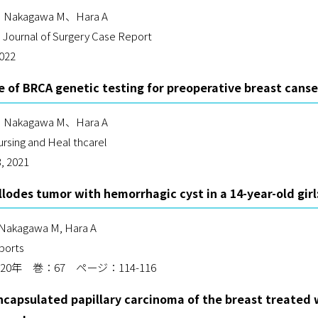
、Nakagawa M、Hara A
l Journal of Surgery Case Report
2022
e of BRCA genetic testing for preoperative breast canse
、Nakagawa M、Hara A
ursing and Heal thcarel
, 2021
lodes tumor with hemorrhagic cyst in a 14-year-old girl
 Nakagawa M, Hara A
ports
20年 巻：67 ページ：114-116
encapsulated papillary carcinoma of the breast treated