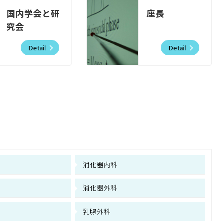
国内学会と研
座長
究会
Detail
Detail
消化器内科
消化器外科
乳腺外科