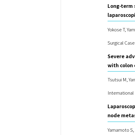
Long-term 
laparoscop
Yokose T, Yam
Surgical Case
Severe adv
with colon 
Tsutsui M, Ya
Intemational
Laparoscop
node metas
Yamamoto S, K