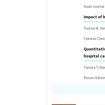
Asian Journal
Impact of 
Tsutsui M, Y
Chinese Clini
Quantitativ
hospital ca
Tamura T, Nam
Resuscitatio