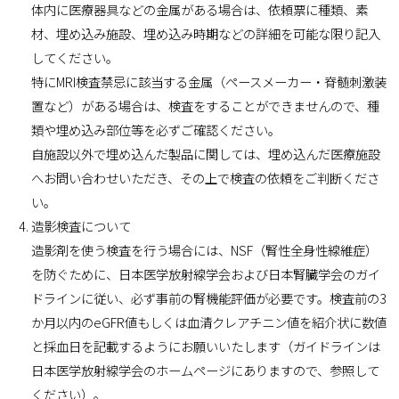
体内に医療器具などの金属がある場合は、依頼票に種類、素
材、埋め込み施設、埋め込み時期などの詳細を可能な限り記入
してください。
特にMRI検査禁忌に該当する金属（ペースメーカー・脊髄刺激装
置など）がある場合は、検査をすることができませんので、種
類や埋め込み部位等を必ずご確認ください。
自施設以外で埋め込んだ製品に関しては、埋め込んだ医療施設
へお問い合わせいただき、その上で検査の依頼をご判断くださ
い。
造影検査について
造影剤を使う検査を行う場合には、NSF（腎性全身性線維症）
を防ぐために、日本医学放射線学会および日本腎臓学会のガイ
ドラインに従い、必ず事前の腎機能評価が必要です。検査前の3
か月以内のeGFR値もしくは血清クレアチニン値を紹介状に数値
と採血日を記載するようにお願いいたします（ガイドラインは
日本医学放射線学会のホームページにありますので、参照して
ください）。