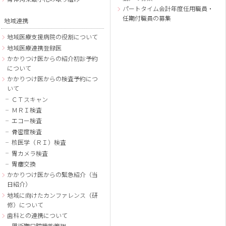
パートタイム会計年度任用職員・
任期付職員の募集
地域連携
地域医療支援病院の役割について
地域医療連携登録医
かかりつけ医からの紹介初診予約
について
かかりつけ医からの検査予約につ
いて
ＣＴスキャン
ＭＲＩ検査
エコー検査
骨密度検査
核医学（ＲＩ）検査
胃カメラ検査
胃瘻交換
かかりつけ医からの緊急紹介（当
日紹介）
地域に向けたカンファレンス（研
修）について
歯科との連携について
周術期口腔機能管理