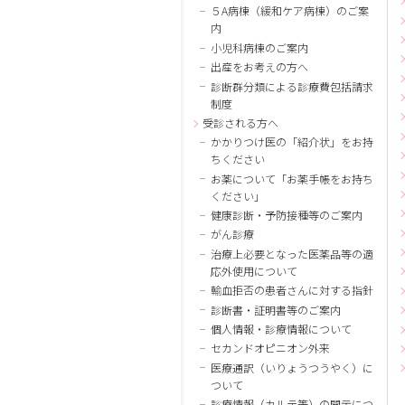
５A病棟（緩和ケア病棟）のご案
内
小児科病棟のご案内
出産をお考えの方へ
診断群分類による診療費包括請求
制度
受診される方へ
かかりつけ医の「紹介状」をお持
ちください
お薬について「お薬手帳をお持ち
ください」
健康診断・予防接種等のご案内
がん診療
治療上必要となった医薬品等の適
応外使用について
輸血拒否の患者さんに対する指針
診断書・証明書等のご案内
個人情報・診療情報について
セカンドオピニオン外来
医療通訳（いりょうつうやく）に
ついて
診療情報（カルテ等）の開示につ