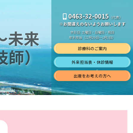
0463-32-0015
（代表）
※お間違えのないようお願いします
～未来
休診日: 土曜日・日曜日・祝日
年末年始（12月29日～1月3日）
診療科のご案内
技師）
外来担当表・休診情報
出産をお考えの方へ