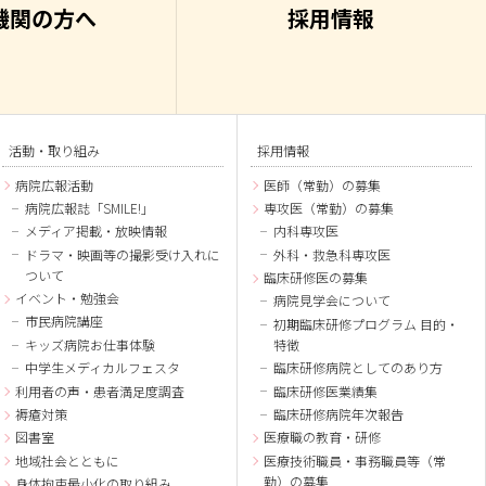
機関の方へ
採用情報
活動・取り組み
採用情報
病院広報活動
医師（常勤）の募集
病院広報誌「SMILE!」
専攻医（常勤）の募集
メディア掲載・放映情報
内科専攻医
ドラマ・映画等の撮影受け入れに
外科・救急科専攻医
ついて
臨床研修医の募集
イベント・勉強会
病院見学会について
市民病院講座
初期臨床研修プログラム 目的・
キッズ病院お仕事体験
特徴
中学生メディカルフェスタ
臨床研修病院としてのあり方
利用者の声・患者満足度調査
臨床研修医業績集
褥瘡対策
臨床研修病院年次報告
図書室
医療職の教育・研修
地域社会とともに
医療技術職員・事務職員等（常
勤）の募集
身体拘束最小化の取り組み