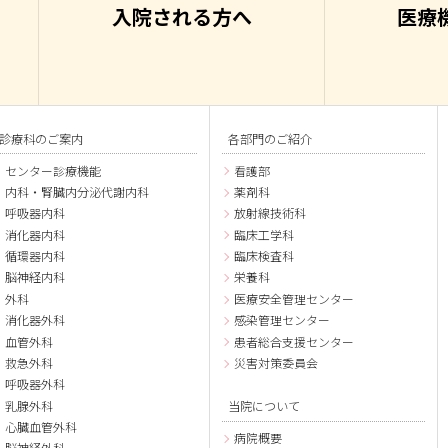
入院される方へ
医療
診療科のご案内
各部門のご紹介
センター診療機能
看護部
内科・腎臓内分泌代謝内科
薬剤科
呼吸器内科
放射線技術科
消化器内科
臨床工学科
循環器内科
臨床検査科
脳神経内科
栄養科
外科
医療安全管理センター
消化器外科
感染管理センター
血管外科
患者総合支援センター
救急外科
災害対策委員会
呼吸器外科
乳腺外科
当院について
心臓血管外科
病院概要
脳神経外科