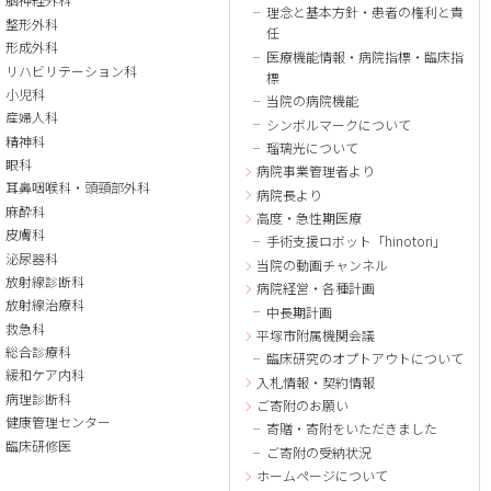
理念と基本方針・患者の権利と責
整形外科
任
形成外科
医療機能情報・病院指標・臨床指
リハビリテーション科
標
小児科
当院の病院機能
産婦人科
シンボルマークについて
精神科
瑠璃光について
眼科
病院事業管理者より
耳鼻咽喉科・頭頸部外科
病院長より
麻酔科
高度・急性期医療
皮膚科
手術支援ロボット「hinotori」
泌尿器科
当院の動画チャンネル
放射線診断科
病院経営・各種計画
放射線治療科
中長期計画
救急科
平塚市附属機関会議
総合診療科
臨床研究のオプトアウトについて
緩和ケア内科
入札情報・契約情報
病理診断科
ご寄附のお願い
健康管理センター
寄贈・寄附をいただきました
臨床研修医
ご寄附の受納状況
ホームページについて