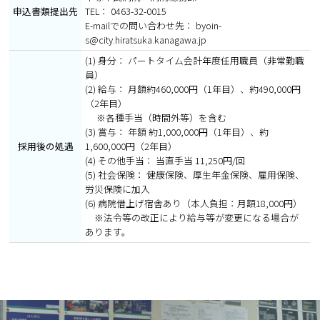
申込書類提出先
TEL： 0463-32-0015
E-mailでの問い合わせ先： byoin-
s@city.hiratsuka.kanagawa.jp
(1) 身分： パートタイム会計年度任用職員（非常勤職
員）
(2) 給与： 月額約460,000円（1年目）、約490,000円
（2年目）
※各種手当（時間外等）を含む
(3) 賞与： 年額 約1,000,000円（1年目）、約
採用後の処遇
1,600,000円（2年目）
(4) その他手当： 当直手当 11,250円/回
(5) 社会保険： 健康保険、厚生年金保険、雇用保険、
労災保険に加入
(6) 病院借上げ宿舎あり（本人負担：月額18,000円）
※法令等の改正により給与等が変更になる場合が
あります。