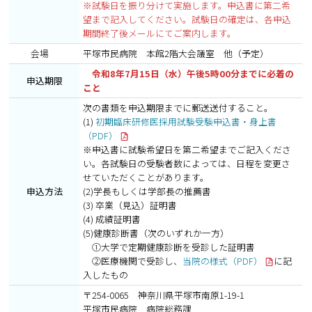
※試験日を振り分けて実施します。申込書に第二希
望まで記入してください。試験日の確定は、各申込
期間終了後メールにてご案内します。
会場
平塚市民病院 本館2階大会議室 他（予定）
令和8年7月15日（水）
午後5時00分までに必着の
申込期限
こと
次の書類を申込期限までに郵送送付すること。
(1)
初期臨床研修医採用試験受験申込書・身上書
（PDF）
※申込書に試験希望日を第二希望までご記入くださ
い。各試験日の受験者数によっては、日程を変更さ
せていただくことがあります。
申込方法
(2)学長もしくは学部長の推薦書
(3) 卒業（見込）証明書
(4) 成績証明書
(5)健康診断書（次のいずれか一方）
①大学で定期健康診断を受診した証明書
②医療機関で受診し、
当院の様式（PDF）
に記
入したもの
〒254-0065 神奈川県平塚市南原1-19-1
平塚市民病院 病院総務課