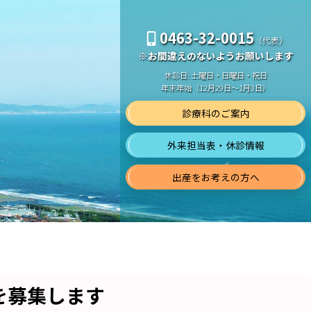
0463-32-0015
（代表）
※お間違えのないようお願いします
休診日: 土曜日・日曜日・祝日
年末年始（12月29日～1月3日）
診療科のご案内
外来担当表・休診情報
出産をお考えの方へ
を募集します