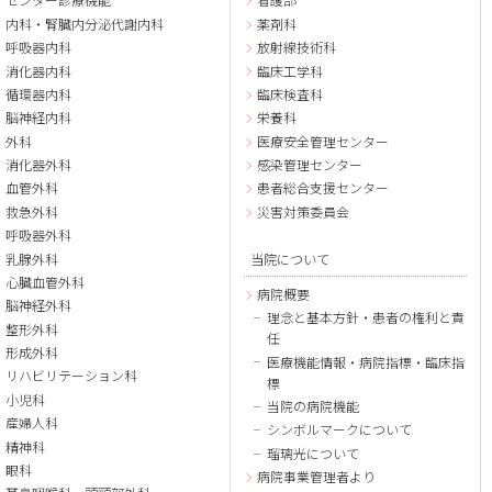
内科・腎臓内分泌代謝内科
薬剤科
呼吸器内科
放射線技術科
消化器内科
臨床工学科
循環器内科
臨床検査科
脳神経内科
栄養科
外科
医療安全管理センター
消化器外科
感染管理センター
血管外科
患者総合支援センター
救急外科
災害対策委員会
呼吸器外科
乳腺外科
当院について
心臓血管外科
病院概要
脳神経外科
理念と基本方針・患者の権利と責
整形外科
任
形成外科
医療機能情報・病院指標・臨床指
リハビリテーション科
標
小児科
当院の病院機能
産婦人科
シンボルマークについて
精神科
瑠璃光について
眼科
病院事業管理者より