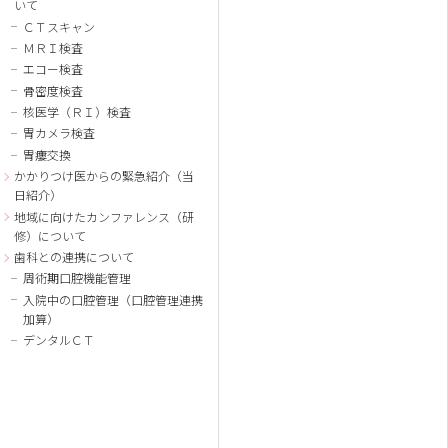
いて
ＣＴスキャン
ＭＲＩ検査
エコー検査
骨密度検査
核医学（ＲＩ）検査
胃カメラ検査
胃瘻交換
かかりつけ医からの緊急紹介（当
日紹介）
地域に向けたカンファレンス（研
修）について
歯科との連携について
周術期口腔機能管理
入院中の口腔管理（口腔管理連携
加算）
デンタルＣＴ