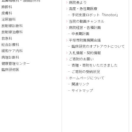
耳鼻咽喉科・頭頸部外科
病院長より
麻酔科
高度・急性期医療
皮膚科
手術支援ロボット「hinotori」
泌尿器科
当院の動画チャンネル
放射線診断科
病院経営・各種計画
放射線治療科
中長期計画
救急科
平塚市附属機関会議
総合診療科
臨床研究のオプトアウトについて
緩和ケア内科
入札情報・契約情報
病理診断科
ご寄附のお願い
健康管理センター
寄贈・寄附をいただきました
臨床研修医
ご寄附の受納状況
ホームページについて
関連リンク
サイトマップ