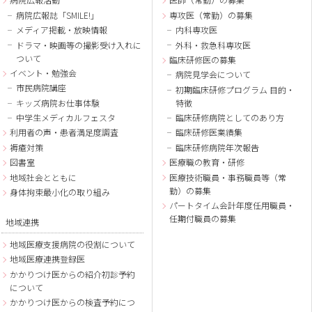
病院広報誌「SMILE!」
専攻医（常勤）の募集
メディア掲載・放映情報
内科専攻医
ドラマ・映画等の撮影受け入れに
外科・救急科専攻医
ついて
臨床研修医の募集
イベント・勉強会
病院見学会について
市民病院講座
初期臨床研修プログラム 目的・
キッズ病院お仕事体験
特徴
中学生メディカルフェスタ
臨床研修病院としてのあり方
利用者の声・患者満足度調査
臨床研修医業績集
褥瘡対策
臨床研修病院年次報告
図書室
医療職の教育・研修
地域社会とともに
医療技術職員・事務職員等（常
勤）の募集
身体拘束最小化の取り組み
パートタイム会計年度任用職員・
任期付職員の募集
地域連携
地域医療支援病院の役割について
地域医療連携登録医
かかりつけ医からの紹介初診予約
について
かかりつけ医からの検査予約につ