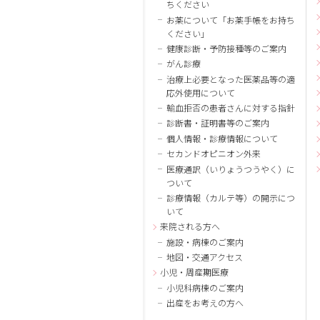
ちください
お薬について「お薬手帳をお持ち
ください」
健康診断・予防接種等のご案内
がん診療
治療上必要となった医薬品等の適
応外使用について
輸血拒否の患者さんに対する指針
診断書・証明書等のご案内
個人情報・診療情報について
セカンドオピニオン外来
医療通訳（いりょうつうやく）に
ついて
診療情報（カルテ等）の開示につ
いて
来院される方へ
施設・病棟のご案内
地図・交通アクセス
小児・周産期医療
小児科病棟のご案内
出産をお考えの方へ