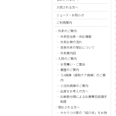
入院される方へ
ニュース・お知らせ
ご利用案内
外来のご案内
外来担当表・休診情報
外来診察の流れ
救急外来の受診について
外来案内図
入院のご案内
お見舞い・ご面会
個室のご案内
５A病棟（緩和ケア病棟）のご案
内
小児科病棟のご案内
出産をお考えの方へ
診断群分類による診療費包括請求
制度
受診される方へ
かかりつけ医の「紹介状」をお持