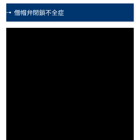
僧帽弁閉鎖不全症