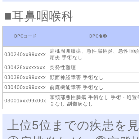
耳鼻咽喉科
DPCコード
DPC名称
扁桃周囲膿瘍、急性扁桃炎、急性咽
030240xx99xxxx
頭炎 手術なし
030428xxxxxxxx
突発性難聴
030390xx99xxxx
顔面神経障害 手術なし
030400xx99xxxx
前庭機能障害 手術なし
頭頸部悪性腫瘍 手術なし 手術・処置
03001xxx99x00x
２なし 副傷病なし
上位5位までの疾患を