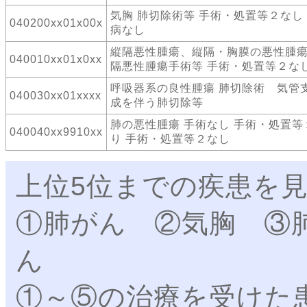
気胸 肺切除術等 手術・処置等２なし
040200xx01x00x
病なし
縦隔悪性腫瘍、縦隔・胸膜の悪性腫瘍
040010xx01x0xx
隔悪性腫瘍手術等 手術・処置等２な
呼吸器系の良性腫瘍 肺切除術 気管
040030xx01xxxx
成を伴う肺切除等
肺の悪性腫瘍 手術なし 手術・処置等
040040xx9910xx
り 手術・処置等２なし
上位5位までの疾患を
①肺がん ②気胸 ③
ん
①～⑤の治療を受けた患