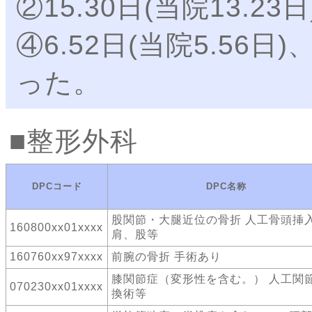
②15.30日(当院13.23
④6.52日(当院5.56日)
った。
整形外科
DPCコード
DPC名称
股関節・大腿近位の骨折 人工骨頭
160800xx01xxxx
肩、股等
160760xx97xxxx
前腕の骨折 手術あり
膝関節症（変形性を含む。） 人工関
070230xx01xxxx
換術等