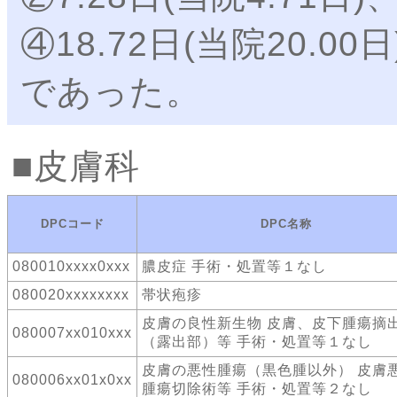
④18.72日(当院20.00日
であった。
皮膚科
DPCコード
DPC名称
080010xxxx0xxx
膿皮症 手術・処置等１なし
080020xxxxxxxx
帯状疱疹
皮膚の良性新生物 皮膚、皮下腫瘍摘
080007xx010xxx
（露出部）等 手術・処置等１なし
皮膚の悪性腫瘍（黒色腫以外） 皮膚
080006xx01x0xx
腫瘍切除術等 手術・処置等２なし