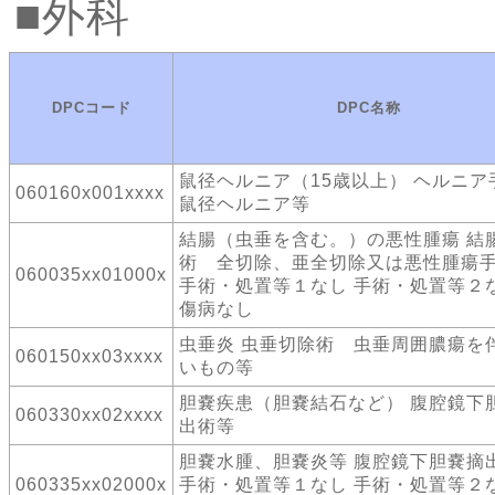
外科
DPCコード
DPC名称
鼠径ヘルニア（15歳以上） ヘルニ
060160x001xxxx
鼠径ヘルニア等
結腸（虫垂を含む。）の悪性腫瘍 結
術 全切除、亜全切除又は悪性腫瘍
060035xx01000x
手術・処置等１なし 手術・処置等２な
傷病なし
虫垂炎 虫垂切除術 虫垂周囲膿瘍を
060150xx03xxxx
いもの等
胆嚢疾患（胆嚢結石など） 腹腔鏡下
060330xx02xxxx
出術等
胆嚢水腫、胆嚢炎等 腹腔鏡下胆嚢摘
060335xx02000x
手術・処置等１なし 手術・処置等２な