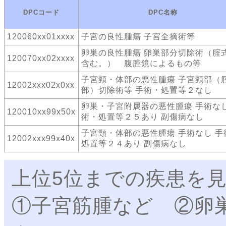
DPCコード
DPC名称
120060xx01xxxx
子宮の良性腫瘍 子宮全摘術等
卵巣の良性腫瘍 卵巣部分切除術（腟
120070xx02xxxx
含む。） 腹腔鏡によるもの等
子宮頸・体部の悪性腫瘍 子宮頸部（
12002xxx02x0xx
部）切除術等 手術・処置等２なし
卵巣・子宮附属器の悪性腫瘍 手術なし
120010xx99x50x
術・処置等２５あり 副傷病なし
子宮頸・体部の悪性腫瘍 手術なし 手
12002xxx99x40x
処置等２４あり 副傷病なし
上位5位までの疾患を
①子宮筋腫など ②卵