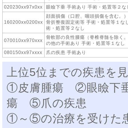
020230xx97x0xx
眼瞼下垂 手術あり 手術・処置等２な
顔面損傷（口腔、咽頭損傷を含む。）
160200xx0200xx
骨折整復固定術等 手術・処置等１なし
術・処置等２なし
骨軟部の良性腫瘍（脊椎脊髄を除く。
070010xx970xxx
の他の手術あり 手術・処置等１なし
080150xx97xxxx
爪の疾患 手術あり
上位5位までの疾患を
①皮膚腫瘍 ②眼瞼下
瘍 ⑤爪の疾患
①～⑤の治療を受けた患