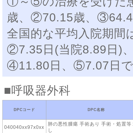
①～⑤の治療を受けた患
歳、②70.15歳、③64.
全国的な平均入院期間は①9
②7.35日(当院8.89日)
④11.80日、⑤7.07
呼吸器外科
DPCコード
DPC名称
肺の悪性腫瘍 手術あり 手術・処置等
040040xx97x0xx
し