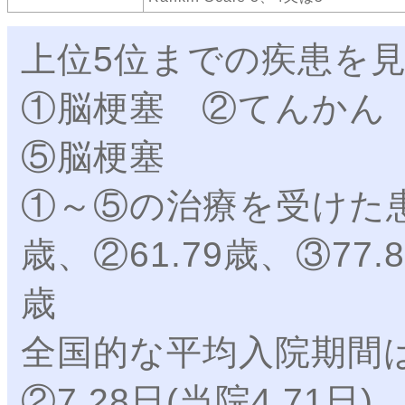
上位5位までの疾患を
①脳梗塞 ②てんかん
⑤脳梗塞
①～⑤の治療を受けた患
歳、②61.79歳、③77.8
歳
全国的な平均入院期間は①1
②7.28日(当院4.71日)