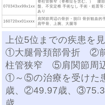
脊柱管狭窄（脊椎症を含む。） 腰
070343xx99x1xx
盤、不安定椎 手術なし 手術・処置等
あり
肩関節周辺の骨折・脱臼 骨折観血
160720xx01xxxx
肩甲骨、上腕、大腿等
上位5位までの疾患を
①大腿骨頚部骨折 ②
柱管狭窄 ⑤肩関節周
①～⑤の治療を受けた患
歳、②49.97歳、③75.3
歳