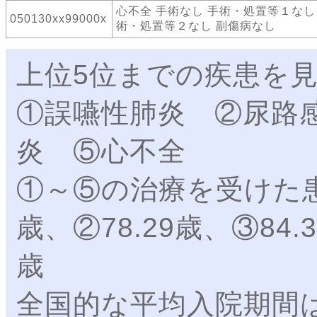
心不全 手術なし 手術・処置等１なし
050130xx99000x
術・処置等２なし 副傷病なし
上位5位までの疾患を
①誤嚥性肺炎 ②尿路
炎 ⑤心不全
①～⑤の治療を受けた患
歳、②78.29歳、③84.3
歳
全国的な平均入院期間は①2