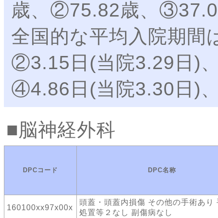
歳、②75.82歳、③37.
全国的な平均入院期間は①6
②3.15日(当院3.29日)
④4.86日(当院3.30日
脳神経外科
DPCコード
DPC名称
頭蓋・頭蓋内損傷 その他の手術あり
160100xx97x00x
処置等２なし 副傷病なし