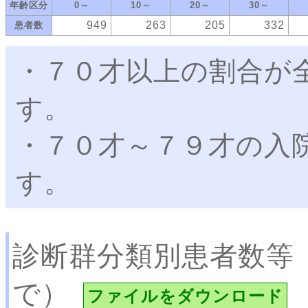
年齢区分
0～
10～
20～
30～
949
263
205
332
患者数
・７０才以上の割合が
す。
・７０才～７９才の入
す。
診断群分類別患者数等
で）
ファイルをダウンロード