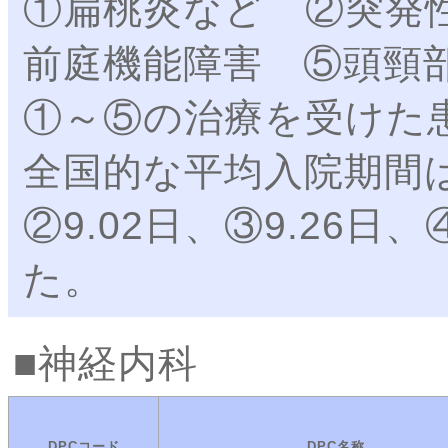
①扁桃炎など ②突発
前庭機能障害 ⑤頭頸
①～⑤の治療を受けた患
全国的な平均入院期間は①5
②9.02日、③9.26日、
た。
神経内科
DPCコード
DPC名称