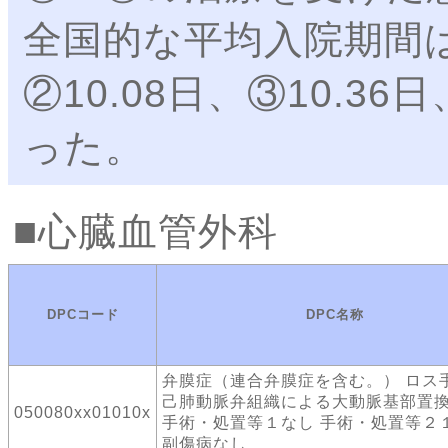
全国的な平均入院期間は①1
②10.08日、③10.36
った。
心臓血管外科
DPCコード
DPC名称
弁膜症（連合弁膜症を含む。） ロス
己肺動脈弁組織による大動脈基部置
050080xx01010x
手術・処置等１なし 手術・処置等２
副傷病なし