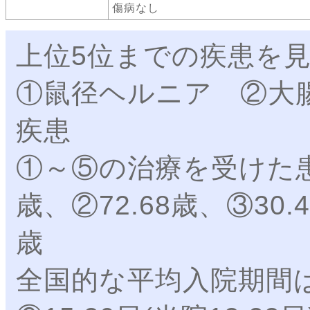
傷病なし
上位5位までの疾患を
①鼠径ヘルニア ②大
疾患
①～⑤の治療を受けた患
歳、②72.68歳、③30.4
歳
全国的な平均入院期間は①4