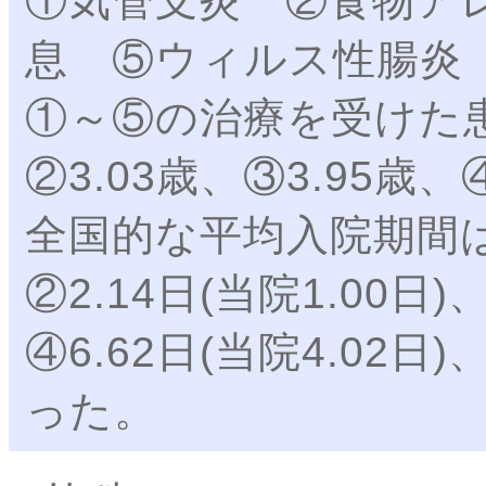
①気管支炎 ②食物ア
息 ⑤ウィルス性腸炎
①～⑤の治療を受けた患
②3.03歳、③3.95歳、④
全国的な平均入院期間は①6
②2.14日(当院1.00日)
④6.62日(当院4.02日)
った。