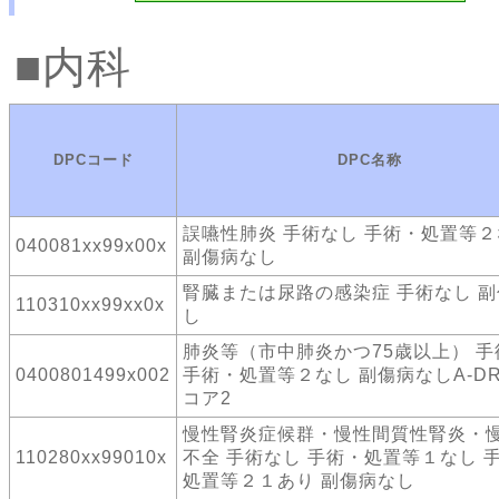
内科
DPCコード
DPC名称
誤嚥性肺炎 手術なし 手術・処置等
040081xx99x00x
副傷病なし
腎臓または尿路の感染症 手術なし 
110310xx99xx0x
し
肺炎等（市中肺炎かつ75歳以上） 手
0400801499x002
手術・処置等２なし 副傷病なしA-DR
コア2
慢性腎炎症候群・慢性間質性腎炎・
110280xx99010x
不全 手術なし 手術・処置等１なし 
処置等２１あり 副傷病なし