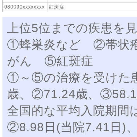
080090xxxxxxxx
紅斑症
上位5位までの疾患を
①蜂巣炎など ②帯状
がん ⑤紅斑症
①～⑤の治療を受けた患
歳、②71.24歳、③58.
全国的な平均入院期間は①1
②8.98日(当院7.41日)