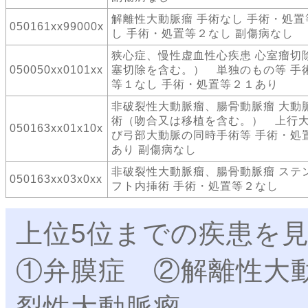
解離性大動脈瘤 手術なし 手術・処置
050161xx99000x
し 手術・処置等２なし 副傷病なし
狭心症、慢性虚血性心疾患 心室瘤切
050050xx0101xx
塞切除を含む。） 単独のもの等 手
等１なし 手術・処置等２１あり
非破裂性大動脈瘤、腸骨動脈瘤 大動
術（吻合又は移植を含む。） 上行
050163xx01x10x
び弓部大動脈の同時手術等 手術・処
あり 副傷病なし
非破裂性大動脈瘤、腸骨動脈瘤 ステ
050163xx03x0xx
フト内挿術 手術・処置等２なし
上位5位までの疾患を
①弁膜症 ②解離性大
裂性大動脈瘤